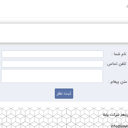
.
نام شما :
تلفن تماس :
متن پیغام :
زدهم شرکت یایلا
info@yayl