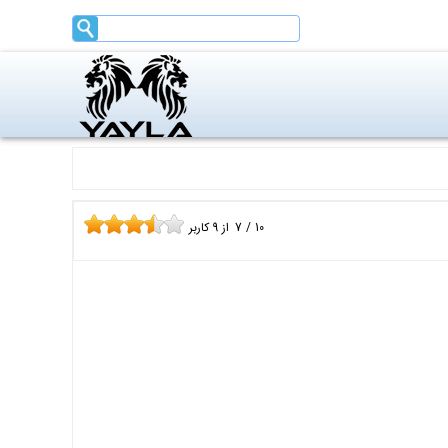
10
/
7
از
9
کاربر